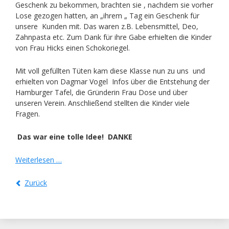
Geschenk zu bekommen, brachten sie , nachdem sie vorher
Lose gezogen hatten, an „ihrem „ Tag ein Geschenk für
unsere Kunden mit. Das waren z.B. Lebensmittel, Deo,
Zahnpasta etc. Zum Dank für ihre Gabe erhielten die Kinder
von Frau Hicks einen Schokoriegel.
Mit voll gefüllten Tüten kam diese Klasse nun zu uns und
erhielten von Dagmar Vogel Infos über die Entstehung der
Hamburger Tafel, die Gründerin Frau Dose und über
unseren Verein. Anschließend stellten die Kinder viele
Fragen.
Das war eine tolle Idee! DANKE
Besuch
Weiterlesen …
von
Klasse
Zurück
5
c
der
Stadtteilschule