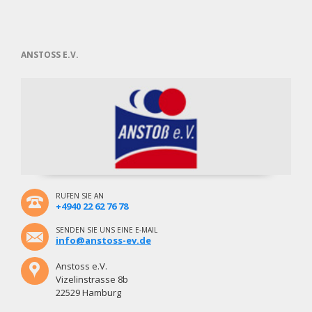
Brehmweg
ANSTOSS E.V.
RUFEN SIE AN
+4940 22 62 76 78
SENDEN SIE UNS EINE E-MAIL
info@anstoss-ev.de
Anstoss e.V.
Vizelinstrasse 8b
22529 Hamburg